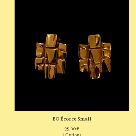
BO Écorce Small
95,00
€
3 Options