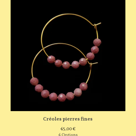
Créoles pierres fines
45,00
€
4 Options