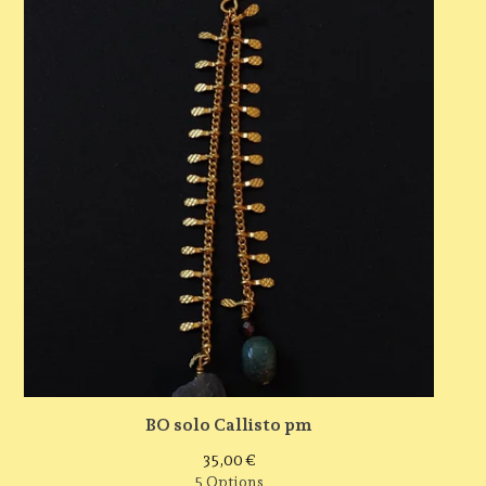
BO solo Callisto pm
35,00
€
5 Options