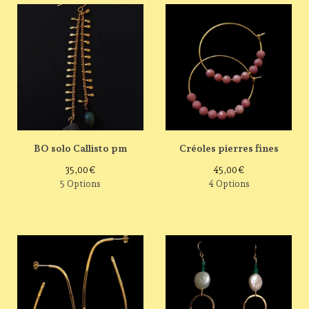
BO solo Callisto pm
Créoles pierres fines
35,00
€
45,00
€
5 Options
4 Options