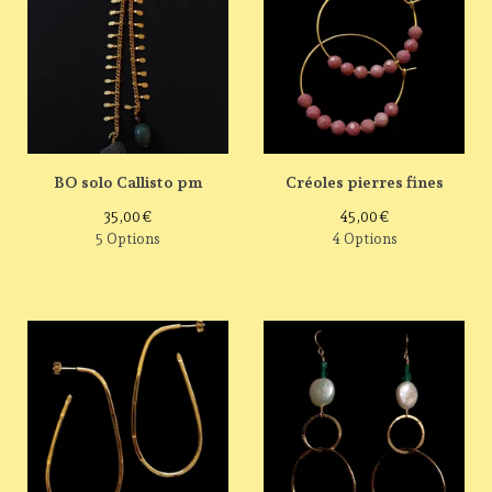
BO solo Callisto pm
Créoles pierres fines
35,00
€
45,00
€
5 Options
4 Options