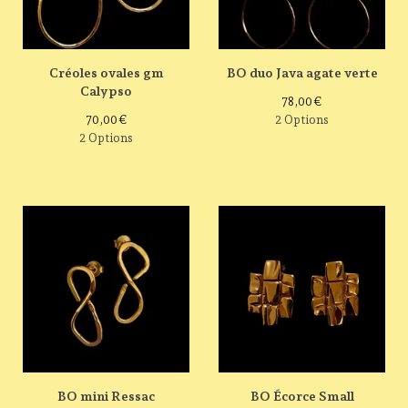
Créoles ovales gm
BO duo Java agate verte
Calypso
78,00
€
70,00
€
2 Options
2 Options
BO mini Ressac
BO Écorce Small