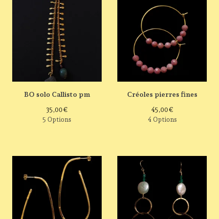
BO solo Callisto pm
Créoles pierres fines
35,00
€
45,00
€
5 Options
4 Options