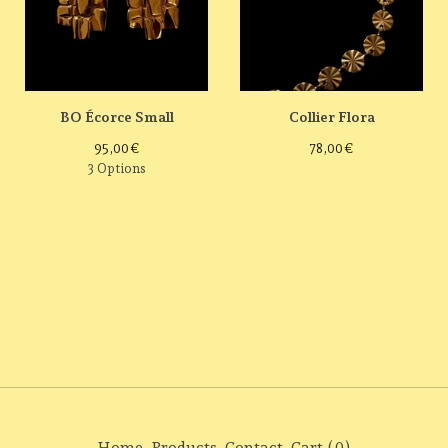
BO Écorce Small
Collier Flora
95,00
€
78,00
€
3 Options
Home
Products
Contact
Cart (
0
)