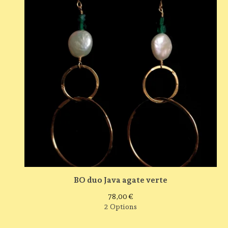
BO duo Java agate verte
78,00
€
2 Options