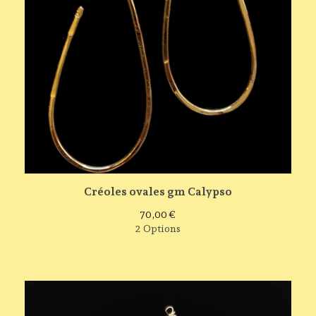
Créoles ovales gm Calypso
70,00
€
2 Options