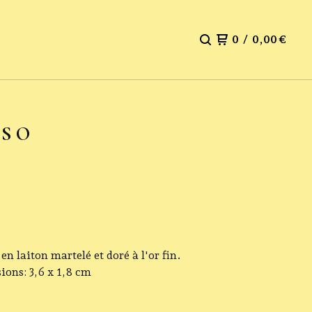
0
/
0,00
€
PSO
 en laiton martelé et doré à l'or fin.
ons: 3,6 x 1,8 cm