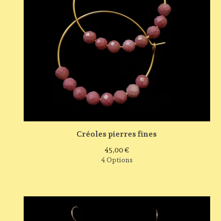
Créoles pierres fines
45,00
€
4 Options