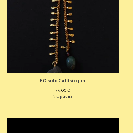
BO solo Callisto pm
35,00
€
5 Options