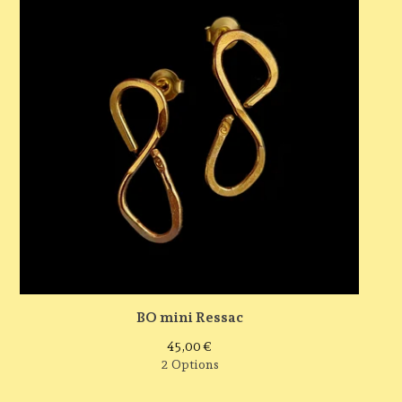
BO mini Ressac
45,00
€
2 Options