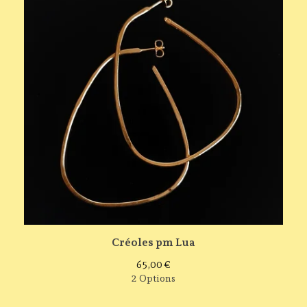
Créoles pm Lua
65,00
€
2 Options