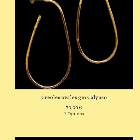
Créoles ovales gm Calypso
70,00
€
2 Options