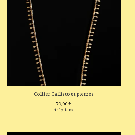
Collier Callisto et pierres
70,00
€
4 Options