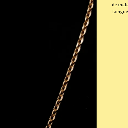
de mala
Longueu