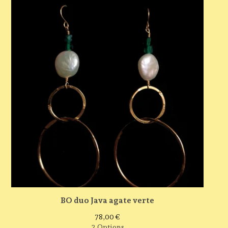
BO duo Java agate verte
78,00
€
2 Options