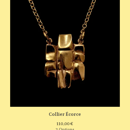
Collier Écorce
110,00
€
2 Options