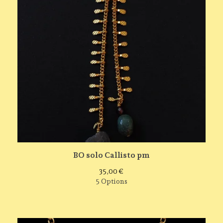
BO solo Callisto pm
35,00
€
5 Options