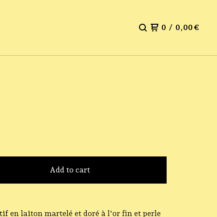
0
/
0,00
€
Add to cart
if en laiton martelé et doré à l'or fin et perle