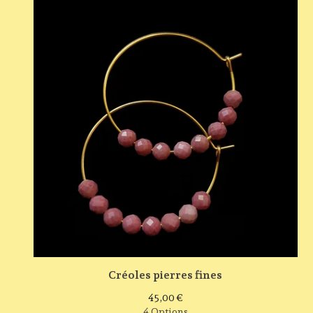
Créoles pierres fines
45,00
€
4 Options