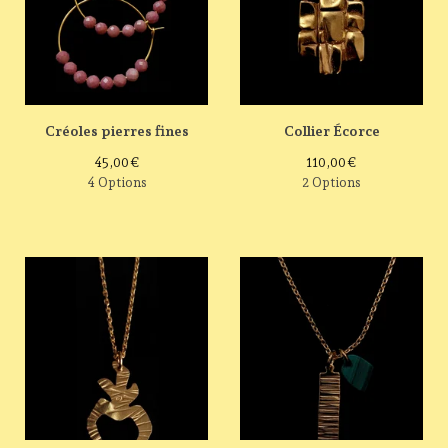
Créoles pierres fines
Collier Écorce
45,00
€
110,00
€
4 Options
2 Options